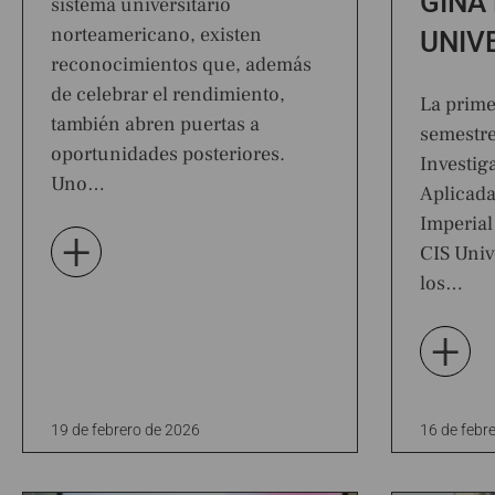
GINA 
sistema universitario
norteamericano, existen
UNIV
reconocimientos que, además
de celebrar el rendimiento,
La prime
también abren puertas a
semestre
oportunidades posteriores.
Investi
Uno…
Aplicada
Imperial
+
CIS Univ
los…
+
19 de febrero de 2026
16 de febr