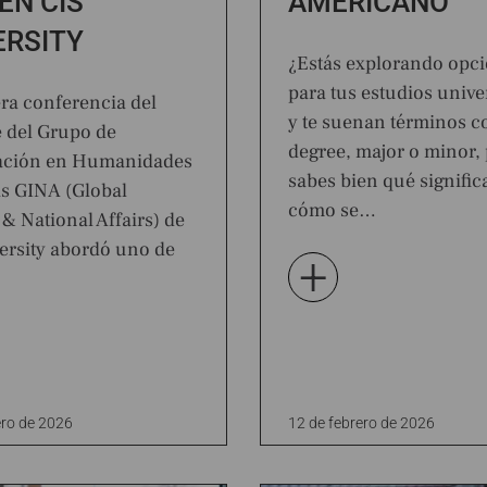
EN CIS
AMERICANO
ERSITY
¿Estás explorando opc
para tus estudios unive
ra conferencia del
y te suenan términos 
 del Grupo de
degree, major o minor,
gación en Humanidades
sabes bien qué signific
s GINA (Global
cómo se…
 & National Affairs) de
ersity abordó uno de
+
ero de 2026
12 de febrero de 2026