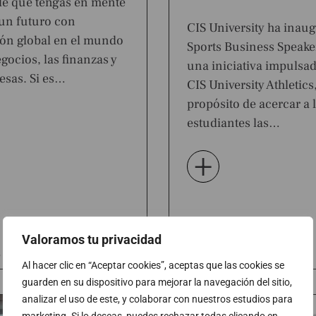
le que tengas en mente
 un futuro con
CIS University ha inau
ón global en el mundo
Sports Business Speaker
gocios, las finanzas y
una iniciativa impulsa
esas. Si es…
CIS University Athletics
propósito de acercar a 
estudiantes las…
+
Valoramos tu privacidad
 de 2026
3 de marzo de 2026
Al hacer clic en “Aceptar cookies”, aceptas que las cookies se
guarden en su dispositivo para mejorar la navegación del sitio,
analizar el uso de este, y colaborar con nuestros estudios para