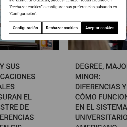
marketing. Si lo deseas, puedes rechazar todas clicando en
“Rechazar cookies” o configurar sus preferencias pulsando en
“Configuración”.
Configuración
Rechazar cookies
Aceptar cookies
 Y SUS
DEGREE, MAJO
ICACIONES
MINOR:
ALES
DIFERENCIAS Y
GURAN EL
CÓMO FUNCIO
STRE DE
EN EL SISTEM
ERENCIAS
UNIVERSITARI