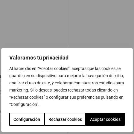
Valoramos tu privacidad
Al hacer clic en “Aceptar cookies”, aceptas que las cookies se
munidad de Madrid
guarden en su dispositivo para mejorar la navegación del sitio,
B.O.C.M. número
analizar el uso de este, y colaborar con nuestros estudios para
marketing. Si lo deseas, puedes rechazar todas clicando en
34, 7 de junio de
“Rechazar cookies” o configurar sus preferencias pulsando en
“Configuración”.
ew England
.
Configuración
Rechazar cookies
Aceptar cookies