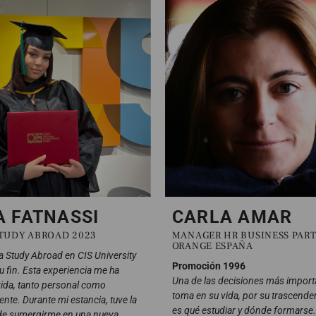
 FATNASSI
CARLA AMAR
STUDY ABROAD 2023
MANAGER HR BUSINESS PART
ORANGE ESPAÑA
a Study Abroad en CIS University
Promoción 1996
u fin. Esta experiencia me ha
Una de las decisiones más import
ida, tanto personal como
toma en su vida, por su trascenden
nte. Durante mi estancia, tuve la
es qué estudiar y dónde formarse.
de sumergirme en una nueva