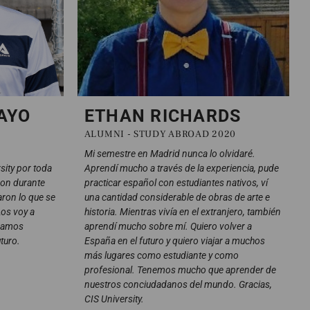
AYO
ETHAN RICHARDS
ALUMNI - STUDY ABROAD 2020
Mi semestre en Madrid nunca lo olvidaré.
sity por toda
Aprendí mucho a través de la experiencia, pude
ron durante
practicar español con estudiantes nativos, ví
ron lo que se
una cantidad considerable de obras de arte e
Los voy a
historia. Mientras vivía en el extranjero, también
odamos
aprendí mucho sobre mí. Quiero volver a
turo.
España en el futuro y quiero viajar a muchos
más lugares como estudiante y como
profesional. Tenemos mucho que aprender de
nuestros conciudadanos del mundo. Gracias,
CIS University.