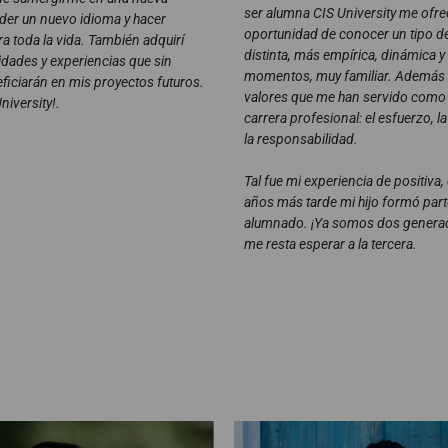
ser alumna CIS University me ofrec
nder un nuevo idioma y hacer
oportunidad de conocer un tipo 
a toda la vida. También adquirí
distinta, más empírica, dinámica y
lidades y experiencias que sin
momentos, muy familiar. Además 
iciarán en mis proyectos futuros.
valores que me han servido como
niversity!.
carrera profesional: el esfuerzo, l
la responsabilidad.
Tal fue mi experiencia de positiva
años más tarde mi hijo formó part
alumnado. ¡Ya somos dos genera
me resta esperar a la tercera.