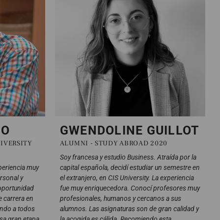
NO
GWENDOLINE GUILLOT
NIVERSITY
ALUMNI - STUDY ABROAD 2020
Soy francesa y estudio Business. Atraída por la
periencia muy
capital española, decidí estudiar un semestre en
ersonal y
el extranjero, en CIS University. La experiencia
 oportunidad
fue muy enriquecedora. Conocí profesores muy
 carrera en
profesionales, humanos y cercanos a sus
endo a todos
alumnos. Las asignaturas son de gran calidad y
esa gran etapa
la acogida es cálida. Recomiendo esta