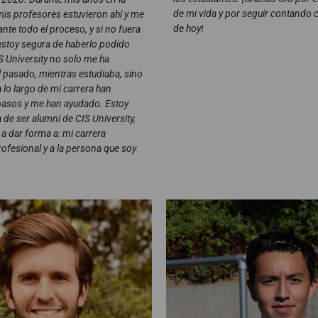
de mi vida y por seguir contando 
mis profesores estuvieron ahí y me
de hoy!
nte todo el proceso, y si no fuera
 estoy segura de haberlo podido
S University no solo me ha
 pasado, mientras estudiaba, sino
 lo largo de mi carrera han
pasos y me han ayudado. Estoy
 de ser alumni de CIS University,
a dar forma a: mi carrera
ofesional y a la persona que soy