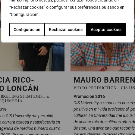
marketing. Si lo deseas, puedes rechazar todas clicando en
“Rechazar cookies” o configurar sus preferencias pulsando en
“Configuración”.
Configuración
Rechazar cookies
Aceptar cookies
CIA RICO-
MAURO BARRE
O LONCÁN
VIDEO PRODUCTION - CIS U
ARKETING STRATEGIST &
Promoción 2016
 EQUMEDIA
CIS University ha supuesto una ex
positiva en mi vida profesional, p
019
cultural. La Universidad me dió la
en CIS University me permitió
de acabar mis dos últimos años de
carrera exitosa y satisfactoria en
Boston, una aventura que recomi
 agencia de medios número cuatro
los estudiantes. ¡Gracias CIS por 
2020. Durante mis años en la