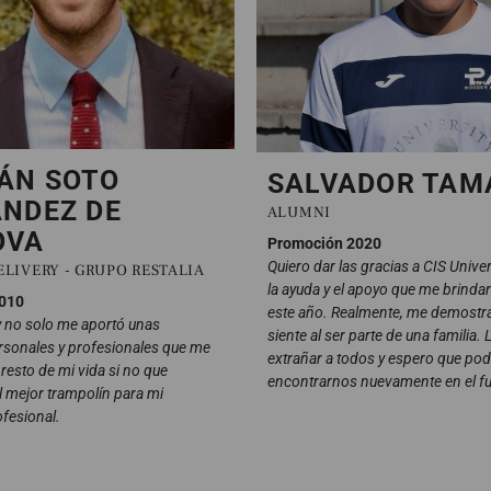
ÁN SOTO
SALVADOR TAM
NDEZ DE
ALUMNI
OVA
Promoción 2020
Quiero dar las gracias a CIS Univer
LIVERY - GRUPO RESTALIA
la ayuda y el apoyo que me brinda
010
este año. Realmente, me demostra
y no solo me aportó unas
siente al ser parte de una familia. 
rsonales y profesionales que me
extrañar a todos y espero que p
 resto de mi vida si no que
encontrarnos nuevamente en el fu
l mejor trampolín para mi
ofesional.