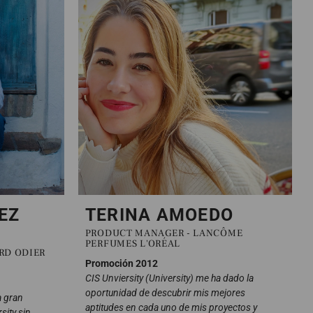
EZ
TERINA AMOEDO
PRODUCT MANAGER - LANCÔME
PERFUMES L'ORÉAL
RD ODIER
Promoción 2012
CIS Unviersity (University) me ha dado la
oportunidad de descubrir mis mejores
a gran
aptitudes en cada uno de mis proyectos y
sity sin