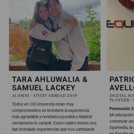
TARA AHLUWALIA &
PATRI
SAMUEL LACKEY
AVELL
ALUMNI - STUDY ABROAD 2019
DIGITAL M
PLANNER -
Todos en CIS University estan muy
Promoción 2
comprometidos en brindarte la experiencia
Mi educación 
más agradable y reveladora posible y Madrid
comenzar una 
ciertamente lo cumple. Estos cuatro meses nos
Equmedia, la
han brindado experiencias que nos cambiarán
en España en 