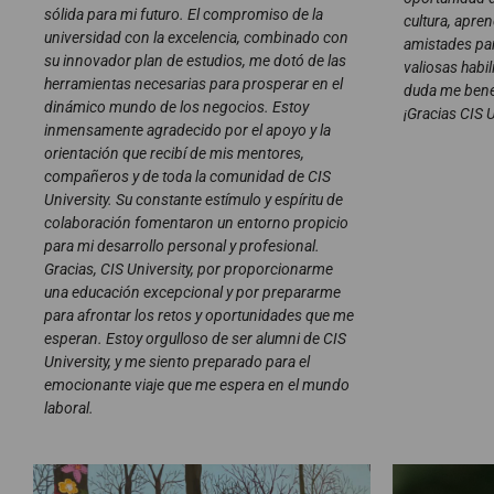
sólida para mi futuro. El compromiso de la
cultura, apre
universidad con la excelencia, combinado con
amistades par
su innovador plan de estudios, me dotó de las
valiosas habi
herramientas necesarias para prosperar en el
duda me benef
dinámico mundo de los negocios. Estoy
¡Gracias CIS U
inmensamente agradecido por el apoyo y la
orientación que recibí de mis mentores,
compañeros y de toda la comunidad de CIS
University. Su constante estímulo y espíritu de
colaboración fomentaron un entorno propicio
para mi desarrollo personal y profesional.
Gracias, CIS University, por proporcionarme
una educación excepcional y por prepararme
para afrontar los retos y oportunidades que me
esperan. Estoy orgulloso de ser alumni de CIS
University, y me siento preparado para el
emocionante viaje que me espera en el mundo
laboral.