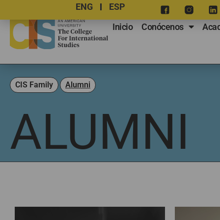
ENG
ESP
Inicio
Conócenos
Aca
CIS Family
Alumni
ALUMNI