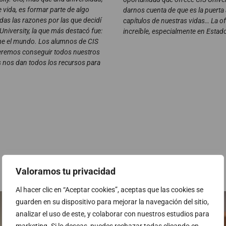
e vida, es formar parte de algo
darnos cuenta de que es la puerta
das las razones por las que decidí
capítulos de nuestras vidas… La of
University, la que más destacó fue:
increíble, especialmente en Estad
e el mundo. Los alumnos de CIS
ueremos conseguir todos nuestros
s nos dan todos los recursos para
Valoramos tu privacidad
Al hacer clic en “Aceptar cookies”, aceptas que las cookies se
guarden en su dispositivo para mejorar la navegación del sitio,
analizar el uso de este, y colaborar con nuestros estudios para