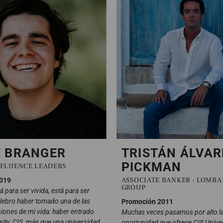
E BRANGER
TRISTÁN ÁLVAR
PICKMAN
 FLUENCE LEADERS
ASSOCIATE BANKER - LOMBA
019
GROUP
á para ser vivida, está para ser
lebro haber tomado una de las
Promoción 2011
iones de mi vida: haber entrado
Muchas veces pasamos por alto l
sity. CIS, más que una universidad,
oportunidad que ofrece CIS Univer