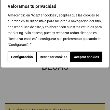
estadounidenses?
Valoramos tu privacidad
Al hacer clic en “Aceptar cookies”, aceptas que las cookies se
¿Cuál es el coste para estudiar en Endicott
guarden en su dispositivo para mejorar la navegación del sitio,
College?
analizar el uso de este, y colaborar con nuestros estudios para
marketing. Si lo deseas, puedes rechazar todas clicando en
“Rechazar cookies” o configurar sus preferencias pulsando en
“Configuración”.
Configuración
Rechazar cookies
Aceptar cookies
BECAS