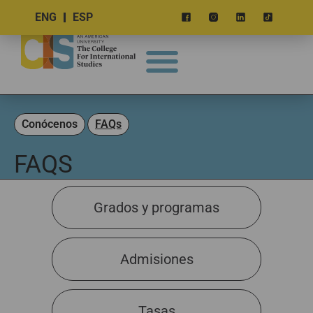
ENG
ESP
Conócenos
FAQs
FAQS
Grados y programas
Admisiones
Tasas