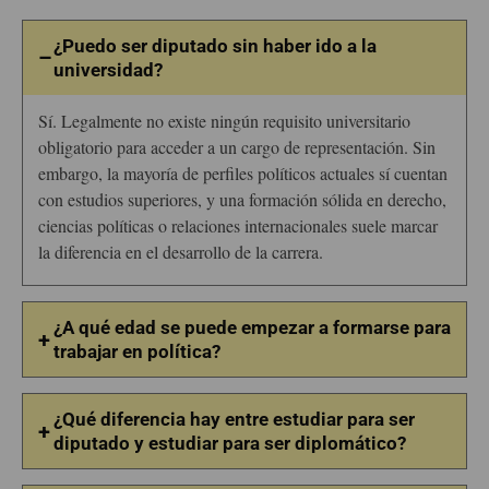
¿Puedo ser diputado sin haber ido a la
–
universidad?
Sí. Legalmente no existe ningún requisito universitario
obligatorio para acceder a un cargo de representación. Sin
embargo, la mayoría de perfiles políticos actuales sí cuentan
con estudios superiores, y una formación sólida en derecho,
ciencias políticas o relaciones internacionales suele marcar
la diferencia en el desarrollo de la carrera.
¿A qué edad se puede empezar a formarse para
+
trabajar en política?
No hay una edad concreta. Muchas personas empiezan a
¿Qué diferencia hay entre estudiar para ser
interesarse desde bachillerato o universidad, participando en
+
diputado y estudiar para ser diplomático?
asociaciones, debates o actividades relacionadas con la vida
pública. Lo importante no es cuándo empiezas, sino