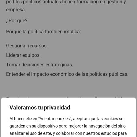
perfiles políticos actuales tienen formación en gestión y
empresa.
¿Por qué?
Porque la política también implica:
Gestionar recursos.
Liderar equipos.
Tomar decisiones estratégicas.
Entender el impacto económico de las políticas públicas.
Este tipo de programas ayudan a desarrollar
una visión
Valoramos tu privacidad
más ejecutiva y orientada a resultados
.
Al hacer clic en “Aceptar cookies”, aceptas que las cookies se
guarden en su dispositivo para mejorar la navegación del sitio,
Derecho
analizar el uso de este, y colaborar con nuestros estudios para