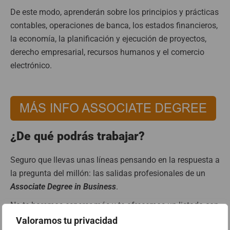
De este modo, aprenderán sobre
los principios y prácticas
contables, operaciones de banca, los estados financieros,
la economía, la planificación y ejecución de proyectos,
derecho empresarial, recursos humanos y el comercio
electrónico.
¿De qué podrás trabajar?
Seguro que llevas unas líneas pensando en la respuesta a
la pregunta del millón: las salidas profesionales de un
Associate Degree in Business
.
No te haremos esperar más y te ofrecemos un listado con
algunas de las
posibilidades laborales
a las que puedes
Valoramos tu privacidad