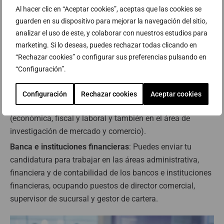
optar al
finalizar tus estudios
.
Al hacer clic en “Aceptar cookies”, aceptas que las cookies se
guarden en su dispositivo para mejorar la navegación del sitio,
Dirección de departamentos
: Si complementas tu
analizar el uso de este, y colaborar con nuestros estudios para
Associate
con un
Bachelor especializado
se te abrirán
marketing. Si lo deseas, puedes rechazar todas clicando en
las puertas a dirigir departamentos en diversas áreas
“Rechazar cookies” o configurar sus preferencias pulsando en
como administración, gestión de proyectos, finanzas,
“Configuración”.
logística, recursos humanos o marketing.
Consultoría y asesoría
: Otras de las salidas es ofrecer tus
Configuración
Rechazar cookies
Aceptar cookies
servicios de consultoría y gestoría en múltiples áreas
(económica, fiscal y laboral y también en el área de
investigación de mercado y comercio).
Banca e instituciones financieras
: Puedes enviar tu
candidatura para trabajar en las áreas administrativa,
financiera y de contabilidad de los bancos e instituciones
financieras, ocupando puestos de director comercial,
supervisor de sucursal y gestor de cartera.