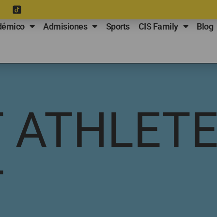
démico
Admisiones
Sports
CIS Family
Blog
 ATHLET
T