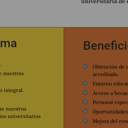
universitaria de 
ama
Benefic
.
Obtención de u
e nuestros
acreditado.
Entorno educat
o integral.
Acceso a becas
Personal espec
ue nuestros
Oportunidades 
os universitarios
Mejora del rend