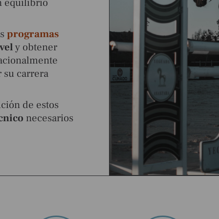
 equilibrio
os
programas
vel
y obtener
acionalmente
r su carrera
ición de estos
écnico
necesarios