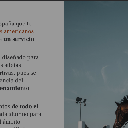
spaña que te
os americanos
de
un servicio
á diseñado para
s atletas
tivas, pues se
encia del
renamiento
ntos de todo el
ada alumno para
l ámbito