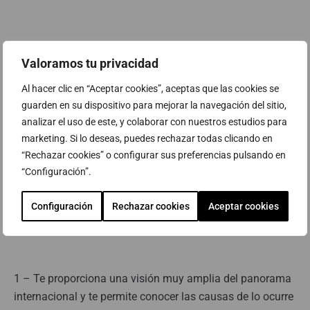
¿Qué te ha parecido? No está nada mal ¿verdad?
Valoramos tu privacidad
Pero más allá del gran abanico de salidas profesionales,
Al hacer clic en “Aceptar cookies”, aceptas que las cookies se
hay muchas más razones para estudiar relaciones
guarden en su dispositivo para mejorar la navegación del sitio,
internacionales.
analizar el uso de este, y colaborar con nuestros estudios para
marketing. Si lo deseas, puedes rechazar todas clicando en
“Rechazar cookies” o configurar sus preferencias pulsando en
7 razones por las que estudiar
“Configuración”.
relaciones internacionales
Configuración
Rechazar cookies
Aceptar cookies
Estudiar relaciones internacionales tiene múltiples
ventajas:
1 – Te proporciona una visión muy amplia del panorama
internacional y te permite conocer las causas de lo ocurre