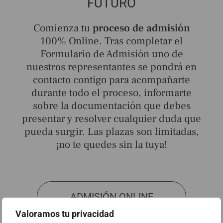
FUTURO
Comienza tu
proceso de admisión
100% Online. Tras completar el
Formulario de Admisión uno de
nuestros representantes se pondrá en
contacto contigo para acompañarte
durante todo el proceso, informarte
sobre la documentación que debes
presentar y resolver cualquier duda que
pueda surgir. Las plazas son limitadas,
¡no te quedes sin la tuya!
ADMISIÓN ONLINE
Valoramos tu privacidad